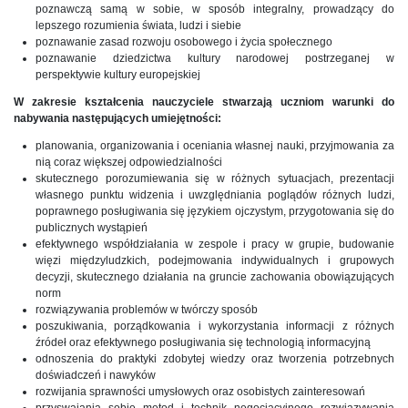
poznawczą samą w sobie, w sposób integralny, prowadzący do
lepszego rozumienia świata, ludzi i siebie
poznawanie zasad rozwoju osobowego i życia społecznego
poznawanie dziedzictwa kultury narodowej postrzeganej w
perspektywie kultury europejskiej
W zakresie kształcenia nauczyciele stwarzają uczniom warunki do
nabywania następujących umiejętności:
planowania, organizowania i oceniania własnej nauki, przyjmowania za
nią coraz większej odpowiedzialności
skutecznego porozumiewania się w różnych sytuacjach, prezentacji
własnego punktu widzenia i uwzględniania poglądów różnych ludzi,
poprawnego posługiwania się językiem ojczystym, przygotowania się do
publicznych wystąpień
efektywnego współdziałania w zespole i pracy w grupie, budowanie
więzi międzyludzkich, podejmowania indywidualnych i grupowych
decyzji, skutecznego działania na gruncie zachowania obowiązujących
norm
rozwiązywania problemów w twórczy sposób
poszukiwania, porządkowania i wykorzystania informacji z różnych
źródeł oraz efektywnego posługiwania się technologią informacyjną
odnoszenia do praktyki zdobytej wiedzy oraz tworzenia potrzebnych
doświadczeń i nawyków
rozwijania sprawności umysłowych oraz osobistych zainteresowań
przyswajania sobie metod i technik negocjacyjnego rozwiązywania