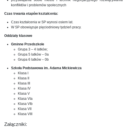
konfliktów i problemów społecznych
Czas trwania etapów kształcenia:
Czas kształcenia w SP wynosi osiem lat.
W SP obowiązuje pięciodniowy tydzień pracy.
Oddziały klasowe
Gminne Przedszkole
Grupa 3 – 4 latków;
Grupa 5 latków – 0a
Grupa 6 latków – 0b
Szkoła Podstawowa im. Adama Mickiewicza
Klasa I
Klasa II
Klasa III
Klasa IV
Klasa V
Klasa VIa
Klasa VIb
Klasa VII
Klasa VIII
Załączniki: