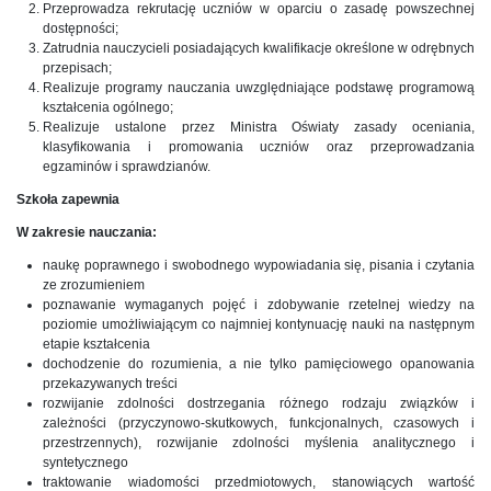
Przeprowadza rekrutację uczniów w oparciu o zasadę powszechnej
dostępności;
Zatrudnia nauczycieli posiadających kwalifikacje określone w odrębnych
przepisach;
Realizuje programy nauczania uwzględniające podstawę programową
kształcenia ogólnego;
Realizuje ustalone przez Ministra Oświaty zasady oceniania,
klasyfikowania i promowania uczniów oraz przeprowadzania
egzaminów i sprawdzianów.
Szkoła zapewnia
W zakresie nauczania:
naukę poprawnego i swobodnego wypowiadania się, pisania i czytania
ze zrozumieniem
poznawanie wymaganych pojęć i zdobywanie rzetelnej wiedzy na
poziomie umożliwiającym co najmniej kontynuację nauki na następnym
etapie kształcenia
dochodzenie do rozumienia, a nie tylko pamięciowego opanowania
przekazywanych treści
rozwijanie zdolności dostrzegania różnego rodzaju związków i
zależności (przyczynowo-skutkowych, funkcjonalnych, czasowych i
przestrzennych), rozwijanie zdolności myślenia analitycznego i
syntetycznego
traktowanie wiadomości przedmiotowych, stanowiących wartość