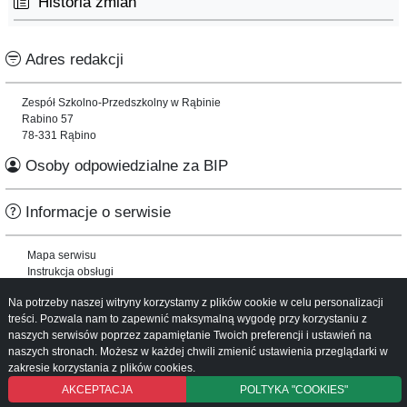
Historia zmian
Adres redakcji
Zespół Szkolno-Przedszkolny w Rąbinie
Rabino 57
78-331 Rąbino
Osoby odpowiedzialne za BIP
Informacje o serwisie
Mapa serwisu
Instrukcja obsługi
Na potrzeby naszej witryny korzystamy z plików cookie w celu personalizacji
treści. Pozwala nam to zapewnić maksymalną wygodę przy korzystaniu z
naszych serwisów poprzez zapamiętanie Twoich preferencji i ustawień na
naszych stronach. Możesz w każdej chwili zmienić ustawienia przeglądarki w
zakresie korzystania z plików cookies.
AKCEPTACJA
POLTYKA "COOKIES"