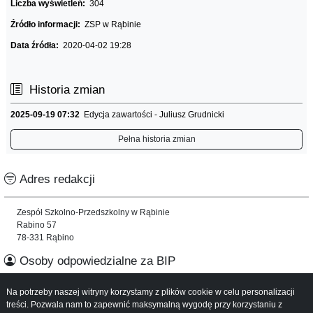
Liczba wyświetleń:
304
Źródło informacji:
ZSP w Rąbinie
Data źródła:
2020-04-02 19:28
Historia zmian
2025-09-19 07:32
Edycja zawartości - Juliusz Grudnicki
Pełna historia zmian
Adres redakcji
Zespół Szkolno-Przedszkolny w Rąbinie
Rabino 57
78-331 Rąbino
Osoby odpowiedzialne za BIP
Na potrzeby naszej witryny korzystamy z plików cookie w celu personalizacji
Informacje o serwisie
treści. Pozwala nam to zapewnić maksymalną wygodę przy korzystaniu z