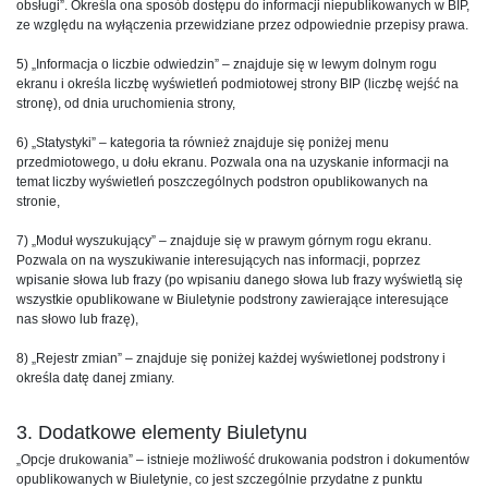
obsługi”. Określa ona sposób dostępu do informacji niepublikowanych w BIP,
ze względu na wyłączenia przewidziane przez odpowiednie przepisy prawa.
5) „Informacja o liczbie odwiedzin” – znajduje się w lewym dolnym rogu
ekranu i określa liczbę wyświetleń podmiotowej strony BIP (liczbę wejść na
stronę), od dnia uruchomienia strony,
6) „Statystyki” – kategoria ta również znajduje się poniżej menu
przedmiotowego, u dołu ekranu. Pozwala ona na uzyskanie informacji na
temat liczby wyświetleń poszczególnych podstron opublikowanych na
stronie,
7) „Moduł wyszukujący” – znajduje się w prawym górnym rogu ekranu.
Pozwala on na wyszukiwanie interesujących nas informacji, poprzez
wpisanie słowa lub frazy (po wpisaniu danego słowa lub frazy wyświetlą się
wszystkie opublikowane w Biuletynie podstrony zawierające interesujące
nas słowo lub frazę),
8) „Rejestr zmian” – znajduje się poniżej każdej wyświetlonej podstrony i
określa datę danej zmiany.
3. Dodatkowe elementy Biuletynu
„Opcje drukowania” – istnieje możliwość drukowania podstron i dokumentów
opublikowanych w Biuletynie, co jest szczególnie przydatne z punktu