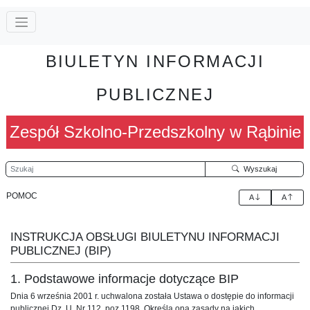
BIULETYN INFORMACJI
PUBLICZNEJ
Zespół Szkolno-Przedszkolny w Rąbinie
Szukaj
Wyszukaj
POMOC
A
A
INSTRUKCJA OBSŁUGI BIULETYNU INFORMACJI
PUBLICZNEJ (BIP)
1. Podstawowe informacje dotyczące BIP
Dnia 6 września 2001 r. uchwalona została Ustawa o dostępie do informacji
publicznej Dz. U. Nr 112, poz.1198. Określa ona zasady na jakich