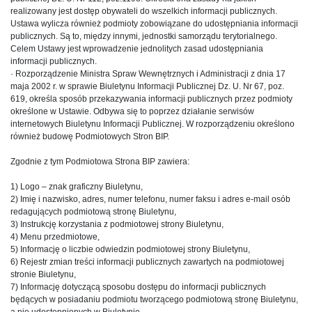
realizowany jest dostęp obywateli do wszelkich informacji publicznych.
Ustawa wylicza również podmioty zobowiązane do udostępniania informacji
publicznych. Są to, między innymi, jednostki samorządu terytorialnego.
Celem Ustawy jest wprowadzenie jednolitych zasad udostępniania
informacji publicznych.
· Rozporządzenie Ministra Spraw Wewnętrznych i Administracji z dnia 17
maja 2002 r. w sprawie Biuletynu Informacji Publicznej Dz. U. Nr 67, poz.
619, określa sposób przekazywania informacji publicznych przez podmioty
określone w Ustawie. Odbywa się to poprzez działanie serwisów
internetowych Biuletynu Informacji Publicznej. W rozporządzeniu określono
również budowę Podmiotowych Stron BIP.
Zgodnie z tym Podmiotowa Strona BIP zawiera:
1) Logo – znak graficzny Biuletynu,
2) Imię i nazwisko, adres, numer telefonu, numer faksu i adres e-mail osób
redagujących podmiotową stronę Biuletynu,
3) Instrukcję korzystania z podmiotowej strony Biuletynu,
4) Menu przedmiotowe,
5) Informację o liczbie odwiedzin podmiotowej strony Biuletynu,
6) Rejestr zmian treści informacji publicznych zawartych na podmiotowej
stronie Biuletynu,
7) Informację dotyczącą sposobu dostępu do informacji publicznych
będących w posiadaniu podmiotu tworzącego podmiotową stronę Biuletynu,
a nie udostępnionych w Biuletynie,