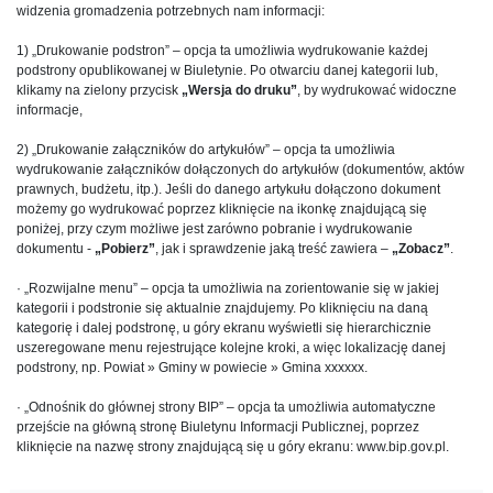
widzenia gromadzenia potrzebnych nam informacji:
1) „Drukowanie podstron” – opcja ta umożliwia wydrukowanie każdej
podstrony opublikowanej w Biuletynie. Po otwarciu danej kategorii lub,
klikamy na zielony przycisk
„Wersja do druku”
, by wydrukować widoczne
informacje,
2) „Drukowanie załączników do artykułów” – opcja ta umożliwia
wydrukowanie załączników dołączonych do artykułów (dokumentów, aktów
prawnych, budżetu, itp.). Jeśli do danego artykułu dołączono dokument
możemy go wydrukować poprzez kliknięcie na ikonkę znajdującą się
poniżej, przy czym możliwe jest zarówno pobranie i wydrukowanie
dokumentu -
„Pobierz”
, jak i sprawdzenie jaką treść zawiera –
„Zobacz”
.
· „Rozwijalne menu” – opcja ta umożliwia na zorientowanie się w jakiej
kategorii i podstronie się aktualnie znajdujemy. Po kliknięciu na daną
kategorię i dalej podstronę, u góry ekranu wyświetli się hierarchicznie
uszeregowane menu rejestrujące kolejne kroki, a więc lokalizację danej
podstrony, np. Powiat » Gminy w powiecie » Gmina xxxxxx.
· „Odnośnik do głównej strony BIP” – opcja ta umożliwia automatyczne
przejście na główną stronę Biuletynu Informacji Publicznej, poprzez
kliknięcie na nazwę strony znajdującą się u góry ekranu: www.bip.gov.pl.