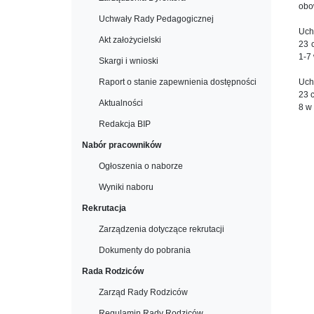
obo
Uchwały Rady Pedagogicznej
Uch
Akt założycielski
23 
1-7
Skargi i wnioski
Raport o stanie zapewnienia dostępności
Uch
23 
Aktualności
8 w
Redakcja BIP
Nabór pracowników
Ogłoszenia o naborze
Wyniki naboru
Rekrutacja
Zarządzenia dotyczące rekrutacji
Dokumenty do pobrania
Rada Rodziców
Zarząd Rady Rodziców
Regulamin Rady Rodziców