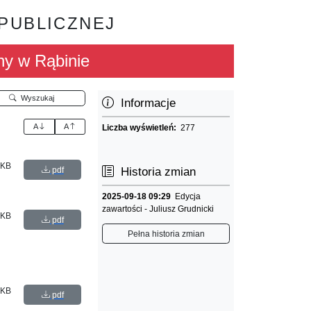
 PUBLICZNEJ
ny w Rąbinie
Wyszukaj
Informacje
A
A
Liczba wyświetleń:
277
 KB
pdf
Historia zmian
2025-09-18 09:29
Edycja
zawartości - Juliusz Grudnicki
 KB
pdf
Pełna historia zmian
 KB
pdf