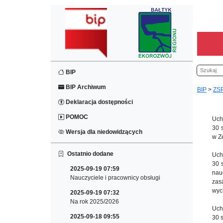
Szukaj
BIP
BIP Archiwum
BIP
>
ZSP
Deklaracja dostępności
POMOC
Uch
30 
Wersja dla niedowidzących
w Z
Ostatnio dodane
Uch
30 
2025-09-19 07:59
nau
Nauczyciele i pracownicy obsługi
zas
wyc
2025-09-19 07:32
Na rok 2025/2026
Uch
2025-09-18 09:55
30 