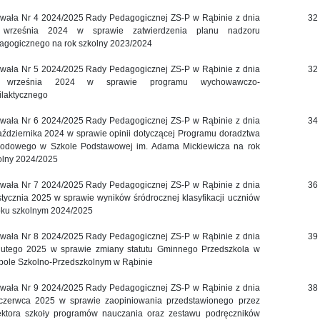
wała Nr 4 2024/2025 Rady Pedagogicznej ZS-P w Rąbinie z dnia
32
września 2024 w sprawie zatwierdzenia planu nadzoru
agogicznego na rok szkolny 2023/2024
wała Nr 5 2024/2025 Rady Pedagogicznej ZS-P w Rąbinie z dnia
32
 września 2024 w sprawie programu wychowawczo-
filaktycznego
wała Nr 6 2024/2025 Rady Pedagogicznej ZS-P w Rąbinie z dnia
34
aździernika 2024 w sprawie opinii dotyczącej Programu doradztwa
odowego w Szkole Podstawowej im. Adama Mickiewicza na rok
olny 2024/2025
wała Nr 7 2024/2025 Rady Pedagogicznej ZS-P w Rąbinie z dnia
36
stycznia 2025 w sprawie wyników śródrocznej klasyfikacji uczniów
oku szkolnym 2024/2025
wała Nr 8 2024/2025 Rady Pedagogicznej ZS-P w Rąbinie z dnia
39
lutego 2025 w sprawie zmiany statutu Gminnego Przedszkola w
pole Szkolno-Przedszkolnym w Rąbinie
wała Nr 9 2024/2025 Rady Pedagogicznej ZS-P w Rąbinie z dnia
38
czerwca 2025 w sprawie zaopiniowania przedstawionego przez
ektora szkoły programów nauczania oraz zestawu podręczników