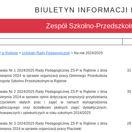
BIULETYN INFORMACJI
Zespół Szkolno-Przedszkol
 w Rąbinie
>
Uchwały Rady Pedagogicznej
>
Na rok 2024/2025
wała Nr 1 2024/2025 Rady Pedagogicznej ZS-P w Rąbinie z dnia
31
sierpnia 2024 w sprawie organizacji pracy Gminnego Przedszkola
espole Szkolno-Przedszkolnym w Rąbinie
wała Nr 2 2024/2025 Rady Pedagogicznej ZS-P w Rąbinie z dnia
35
sierpnia 2024 w sprawie opinii dotyczącej propozycji przydzielania
czycielom stałych prac i zajęć w ramach wynagrodzenia
adniczącego oraz dodatkowo płatnych zajęć dydaktycznych,
howawczych i opiekuńczych w roku szkolnym 2024/2025
wała Nr 3 2024/2025 Rady Pedagogicznej ZS-P w Rąbinie z dnia
28
sierpnia 2024 w sprawie organizacji pracy Placówki