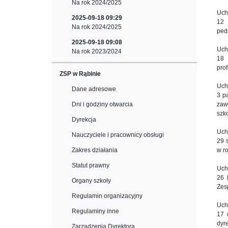
Na rok 2024/2025
Uch
2025-09-18 09:29
12 
Na rok 2024/2025
ped
2025-09-18 09:08
Uch
Na rok 2023/2024
18
pro
ZSP w Rąbinie
Uch
Dane adresowe
3 p
Dni i godziny otwarcia
zaw
szk
Dyrekcja
Uch
Nauczyciele i pracownicy obsługi
29 
Zakres działania
w r
Statut prawny
Uch
26 
Organy szkoły
Zes
Regulamin organizacyjny
Uch
Regulaminy inne
17 
dyr
Zarządzenia Dyrektora