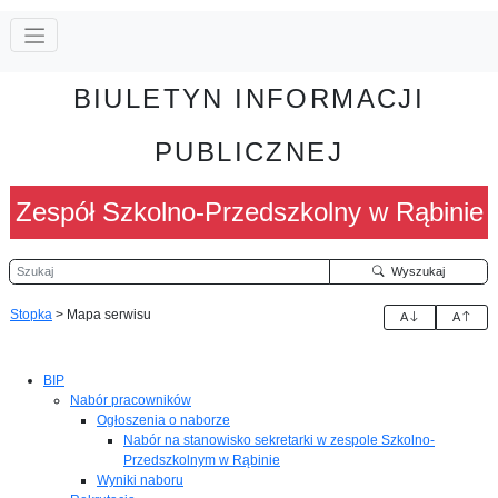
BIULETYN INFORMACJI
PUBLICZNEJ
Zespół Szkolno-Przedszkolny w Rąbinie
Szukaj
Wyszukaj
Stopka
>
Mapa serwisu
A
A
BIP
Nabór pracowników
Ogłoszenia o naborze
Nabór na stanowisko sekretarki w zespole Szkolno-
Przedszkolnym w Rąbinie
Wyniki naboru