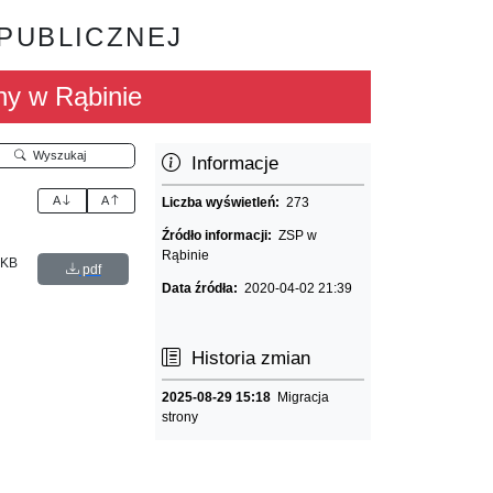
 PUBLICZNEJ
ny w Rąbinie
Wyszukaj
Informacje
A
A
Liczba wyświetleń:
273
Źródło informacji:
ZSP w
Rąbinie
 KB
pdf
Data źródła:
2020-04-02 21:39
Historia zmian
2025-08-29 15:18
Migracja
strony