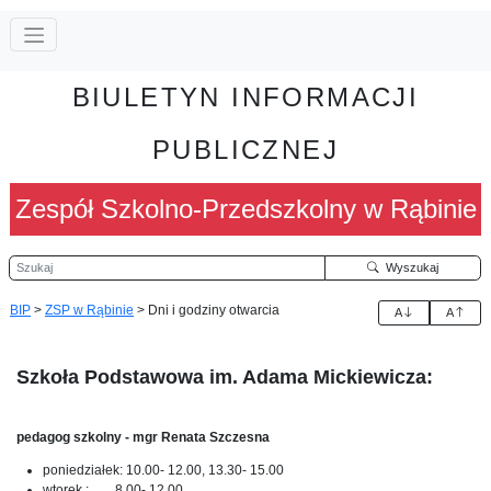
BIULETYN INFORMACJI
PUBLICZNEJ
Zespół Szkolno-Przedszkolny w Rąbinie
Szukaj
Wyszukaj
BIP
>
ZSP w Rąbinie
>
Dni i godziny otwarcia
A
A
Szkoła Podstawowa im. Adama Mickiewicza:
pedagog szkolny - mgr Renata Szczesna
poniedziałek: 10.00- 12.00, 13.30- 15.00
wtorek : 8.00- 12.00